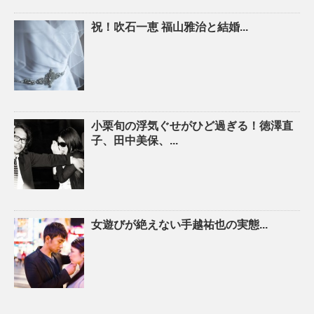
祝！吹石一恵 福山雅治と結婚...
小栗旬の浮気ぐせがひど過ぎる！徳澤直
子、田中美保、...
女遊びが絶えない手越祐也の実態...