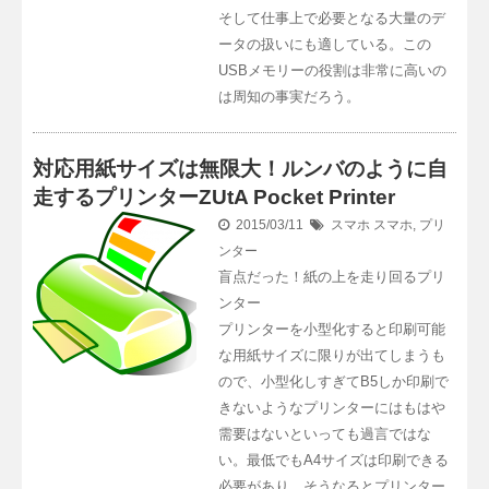
そして仕事上で必要となる大量のデ
ータの扱いにも適している。この
USBメモリーの役割は非常に高いの
は周知の事実だろう。
対応用紙サイズは無限大！ルンバのように自
走するプリンターZUtA Pocket Printer
2015/03/11
スマホ
スマホ
,
プリ
ンター
盲点だった！紙の上を走り回るプリ
ンター
プリンターを小型化すると印刷可能
な用紙サイズに限りが出てしまうも
ので、小型化しすぎてB5しか印刷で
きないようなプリンターにはもはや
需要はないといっても過言ではな
い。最低でもA4サイズは印刷できる
必要があり、そうなるとプリンター