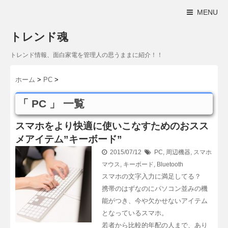
MENU
トレンド魂
トレンド情報、面白家電を管理人の思うままに紹介！！
ホーム
>
PC
>
「 PC 」 一覧
スマホをより快適に使いこなすためのおスス
メアイテム”キーボード”
2015/07/12
PC
,
周辺機器
,
スマホ
マウス
,
キーボード
,
Bluetooth
スマホの文字入力に満足してる？
携帯のはずなのにパソコン並みの機
能がつき、今や欠かせないアイテム
となっているスマホ。
若者から比較的年配の人まで、あり