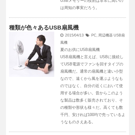
USBメモリーの役割は非常に高いの
は周知の事実だろう。
種類が色々あるUSB扇風機
2015/04/13
PC
,
周辺機器
USB扇
風機
夏のお供にUSB扇風機
USB扇風機と言えば、USBに接続し
てUSB電源でファンを回すタイプの
扇風機だ。通常の扇風機と違い小型
なので、遠くから風を運ぶようなも
のではなく、自分の近くにおいて使
用する場合が多い。昔からこのよう
な製品は数多く販売されており、そ
の種類や形状も様々だ。高くても数
千円、安ければ100均で売っているよ
うなものさえある。