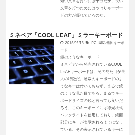
短い文章を打つには十分だが、長い
文章を打つためにはやはりキーボー
ドの方が優れているのだ。
ミネベア「COOL LEAF」ミラーキーボード
2015/06/13
PC
,
周辺機器
キーボ
ード
鏡のようなキーボード
ミネビアから発売されているCOOL
LEAFキーボードは、その見た目が最
大の特徴だ。通常のキーボードのよ
うなキーは付いておらず、まるで鏡
のような見た目である。まるでキー
ボードサイズの鏡と言っても良いだ
ろう。このキーボードには導光板式
バックライトを使用しており、鏡面
部分にキーが表示されるようになっ
ている。その表示されているキーに