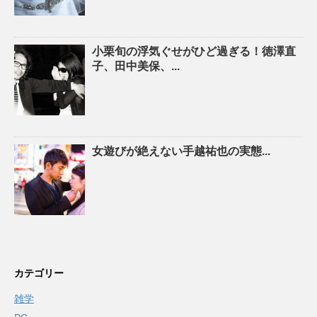
小栗旬の浮気ぐせがひど過ぎる！徳澤直
子、田中美保、...
女遊びが絶えない手越祐也の実態...
カテゴリー
雑学