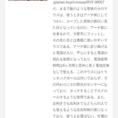
-jp/p/arc-touch-mouse/RVF-00057
だ。まるで板のような形状のそのマ
ウスは、使うときはアーチ状にして
つかい、カーブした形状の面白い見
た目となっているのだ。アーチ状に
出来るので、大変手にフィットし、
その見た目とは裏腹に使いやすいマ
ウスである。アーチ状に折り曲げる
と電源が入り、平らにすると電源が
切れる使用となっており、電池使用
時間は6ヶ月間と意外に長く電池交換
なしで使える。このマウスにはトラ
ッキングボールは付いておらず、そ
の代わりにその部分がセンサーにな
っており、タッチすることでスクロ
ールするような使用である。また、
左利きでも右利きでもどちらの人で
も使えるような左右対称の形になっ
ており、使う人を選ばない。付属の