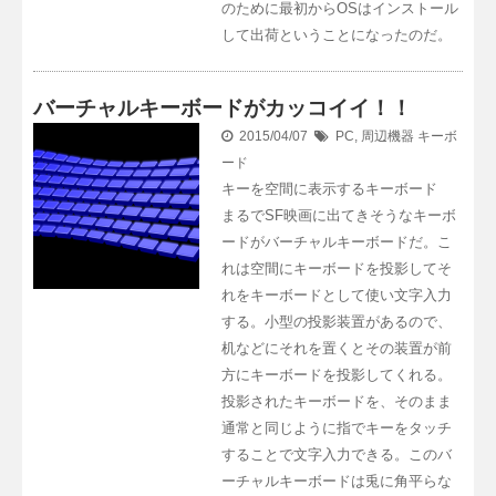
のために最初からOSはインストール
して出荷ということになったのだ。
バーチャルキーボードがカッコイイ！！
2015/04/07
PC
,
周辺機器
キーボ
ード
キーを空間に表示するキーボード
まるでSF映画に出てきそうなキーボ
ードがバーチャルキーボードだ。こ
れは空間にキーボードを投影してそ
れをキーボードとして使い文字入力
する。小型の投影装置があるので、
机などにそれを置くとその装置が前
方にキーボードを投影してくれる。
投影されたキーボードを、そのまま
通常と同じように指でキーをタッチ
することで文字入力できる。このバ
ーチャルキーボードは兎に角平らな