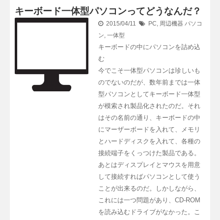
キーボード一体型パソコンってどうなんだ？
2015/04/11
PC
,
周辺機器
パソコ
ン
,
一体型
キーボードの中にパソコンを詰め込
む
今でこそ一体型パソコンは珍しいも
のでないのだが、数年前までは一体
型パソコンとしてキーボード一体型
が模索され製品化されたのだ。それ
はその名前の通り、キーボードの中
にマーザーボードを入れて、メモリ
とハードディスクを入れて、各種の
接続端子をくっつけた製品である。
あとはディスプレイとマウスを用意
して接続すればパソコンとして使う
ことが出来るのだ。しかしながら、
これには一つ問題があり、CD-ROM
を読み込むドライブがなかった。こ