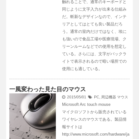
触れることで、通常のキーボードと
同じように文字入力が出来る仕組み
だ。斬新なデザインなので、インテ
リアとしてはとても良い製品だろ
う。通常の室内だけではなく、埃に
も強いので食品工場や医療現場、ク
リーンルームなどでの使用を想定し
ている。さらには、文字がバックラ
イトで表示されるので暗い場所での
使用にも適している。
一風変わった見た目のマウス
2015/05/01
PC
,
周辺機器
マウス
Microsoft Arc touch mouse
マイクロソフトから販売されている
ワイヤレスのマウスである。製品情
報サイトは
http://www.microsoft.com/hardware/ja