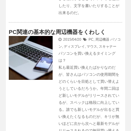
したり、文字を書いたりすることが
出来るのだ。
PC関連の基本的な周辺機器をくわしく
2015/04/20
PC
,
周辺機器
パソコ
ン
,
ディスプレイ
,
マウス
,
スキャナー
パソコンを買い換えるタイミング
は？
私も最近買い換えたばかりなのだ
が、皆さんはパソコンの使用期間を
どのくらいを目処として買い替えよ
うとしているだろうか。年間二回ほ
ど新しいモデルがリリースされてい
るが、スペックは格段に向上してい
る。誰でも新しいモデルが出ると買
い換えたくなるものだが、キリが無
いほどに次から次へと最新モデルが
リリースされるので毎回買い替える