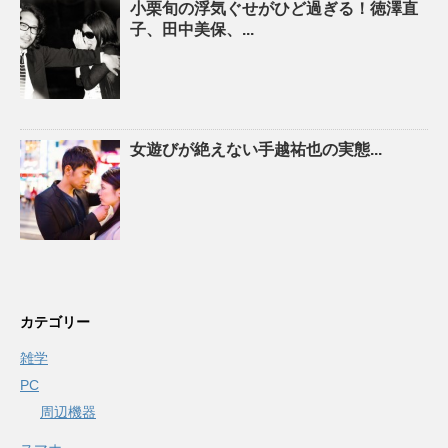
小栗旬の浮気ぐせがひど過ぎる！徳澤直
子、田中美保、...
女遊びが絶えない手越祐也の実態...
カテゴリー
雑学
PC
周辺機器