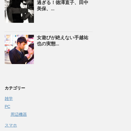
過ぎる！徳澤直子、田中
美保、...
女遊びが絶えない手越祐
也の実態...
カテゴリー
雑学
PC
周辺機器
スマホ