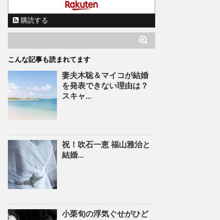
購読する
こんな記事も読まれてます
妻夫木聡＆マイコが結婚
を発表できない理由は？
スキャ...
祝！吹石一恵 福山雅治と
結婚...
小栗旬の浮気ぐせがひど