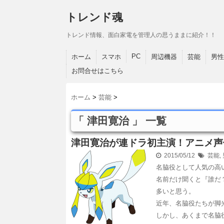
トレンド魂
トレンド情報、面白家電を管理人の思うままに紹介！！
PC
ホーム
スマホ
周辺機器
芸能
男性
お問合せはこちら
ホーム
>
芸能
>
「 津田寛治 」 一覧
津田寛治が連ドラ初主演！アニメ声
2015/05/12
芸能
,
名脇役として人気の高
名前だけ聞くと『誰だ
多いと思う。
近年、名脇役たちが脚
しかし、あくまで名脇