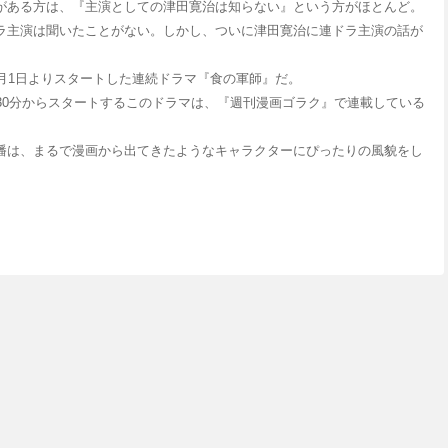
がある方は、『主演としての津田寛治は知らない』という方がほとんど。
ラ主演は聞いたことがない。しかし、ついに津田寛治に連ドラ主演の話が
5年4月1日よりスタートした連続ドラマ『食の軍師』だ。
時30分からスタートするこのドラマは、『週刊漫画ゴラク』で連載している
播は、まるで漫画から出てきたようなキャラクターにぴったりの風貌をし