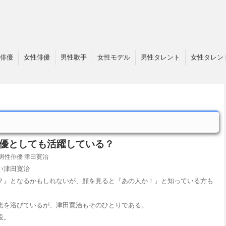
俳優
女性俳優
男性歌手
女性モデル
男性タレント
女性タレン
優としても活躍している？
男性俳優
津田寛治
い津田寛治
？』となるかもしれないが、顔を見ると『あの人か！』と知っている方も
光を浴びているが、津田寛治もそのひとりである。
役。