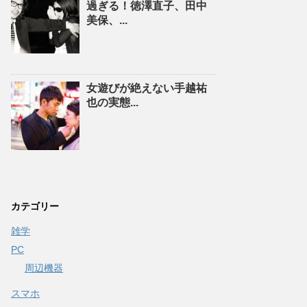
過ぎる！徳澤直子、田中
美保、...
女遊びが絶えない手越祐
也の実態...
カテゴリー
雑学
PC
周辺機器
スマホ