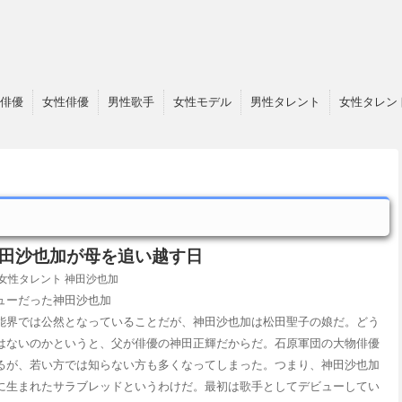
俳優
女性俳優
男性歌手
女性モデル
男性タレント
女性タレン
田沙也加が母を追い越す日
女性タレント
神田沙也加
ューだった神田沙也加
能界では公然となっていることだが、神田沙也加は松田聖子の娘だ。どう
はないのかというと、父が俳優の神田正輝だからだ。石原軍団の大物俳優
るが、若い方では知らない方も多くなってしまった。つまり、神田沙也加
に生まれたサラブレッドというわけだ。最初は歌手としてデビューしてい