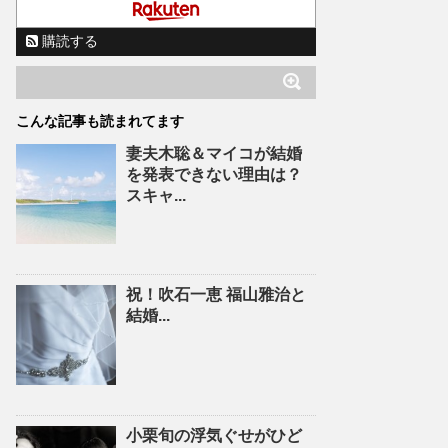
購読する
こんな記事も読まれてます
妻夫木聡＆マイコが結婚
を発表できない理由は？
スキャ...
祝！吹石一恵 福山雅治と
結婚...
小栗旬の浮気ぐせがひど