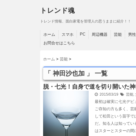
トレンド魂
トレンド情報、面白家電を管理人の思うままに紹介！！
PC
ホーム
スマホ
周辺機器
芸能
男性
お問合せはこちら
ホーム
>
芸能
>
「 神田沙也加 」 一覧
脱・七光！自身で道を切り開いた神
2015/03/19
芸能
,
最初は確実に七光デビ
ご存知の方も多く、芸
して松田という苗字で
だ。知る人は知ってい
はスターとスターの間