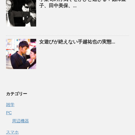
子、田中美保、...
女遊びが絶えない手越祐也の実態...
カテゴリー
雑学
PC
周辺機器
スマホ