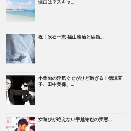
理由は？スキャ...
祝！吹石一恵 福山雅治と結婚...
小栗旬の浮気ぐせがひど過ぎる！徳澤直
子、田中美保、...
女遊びが絶えない手越祐也の実態...