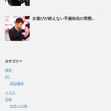
女遊びが絶えない手越祐也の実態...
カテゴリー
雑学
PC
周辺機器
スマホ
芸能
女性その他