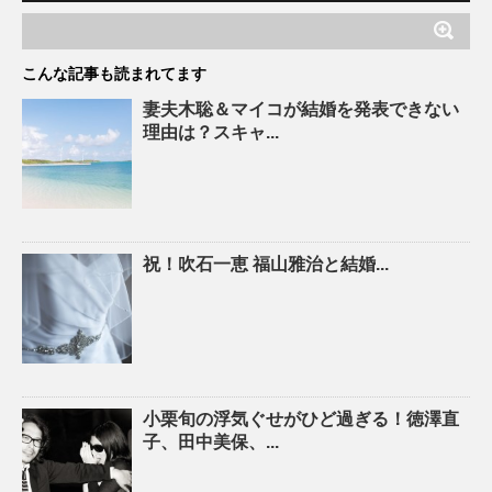
こんな記事も読まれてます
妻夫木聡＆マイコが結婚を発表できない
理由は？スキャ...
祝！吹石一恵 福山雅治と結婚...
小栗旬の浮気ぐせがひど過ぎる！徳澤直
子、田中美保、...