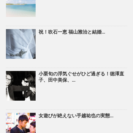
祝！吹石一恵 福山雅治と結婚...
小栗旬の浮気ぐせがひど過ぎる！徳澤直
子、田中美保、...
女遊びが絶えない手越祐也の実態...