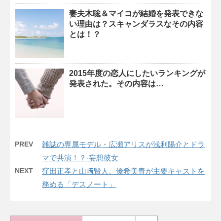
妻夫木聡＆マイコが結婚を発表できな
い理由は？スキャンダラスなその内容
とは！？
2015年度の恋人にしたいランキングが
発表された。その内容は…
PREV
雑誌の専属モデル・広瀬アリスが浅利陽介とドラ
マで共演！？-妄想彼女
NEXT
窪田正孝と山﨑賢人、優希美青が主要キャストを
務める「デスノート」