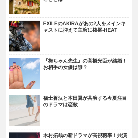
EXILEのAKIRAがあの2人をメインキ
ャストに抑えて主演に抜擢-HEAT
『梅ちゃん先生』の高橋光臣が結婚！
お相手の女優は誰？
福士蒼汰と本田翼が共演する今夏注目
のドラマは恋敵
木村拓哉の新ドラマが高視聴率！共演