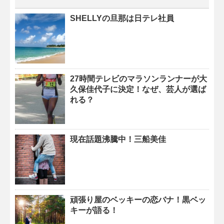
SHELLYの旦那は日テレ社員
27時間テレビのマラソンランナーが大
久保佳代子に決定！なぜ、芸人が選ば
れる？
現在話題沸騰中！三船美佳
頑張り屋のベッキーの恋バナ！黒ベッ
キーが語る！