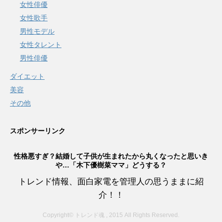
女性俳優
女性歌手
男性モデル
女性タレント
男性俳優
ダイエット
美容
その他
スポンサーリンク
性格悪すぎ？結婚して子供が生まれたから丸くなったと思いき
や…「木下優樹菜ママ」どうする？
トレンド情報、面白家電を管理人の思うままに紹
介！！
Copyright© トレンド魂 , 2015 All Rights Reserved.