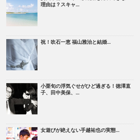
理由は？スキャ...
祝！吹石一恵 福山雅治と結婚...
小栗旬の浮気ぐせがひど過ぎる！徳澤直
子、田中美保、...
女遊びが絶えない手越祐也の実態...