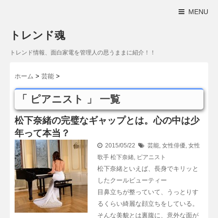
MENU
トレンド魂
トレンド情報、面白家電を管理人の思うままに紹介！！
ホーム
>
芸能
>
「 ピアニスト 」 一覧
松下奈緒の完璧なギャップとは。心の中は少
年って本当？
2015/05/22
芸能
,
女性俳優
,
女性
歌手
松下奈緒
,
ピアニスト
松下奈緒といえば、長身でキリッと
したクールビューティー
目鼻立ちが整っていて、うっとりす
るくらい綺麗な顔立ちをしている。
そんな美貌とは裏腹に、意外な面が