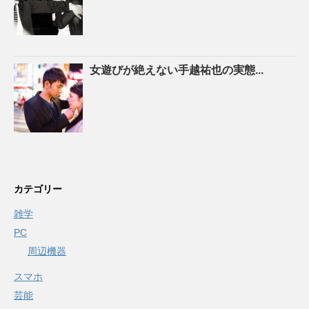
女遊びが絶えない手越祐也の実態...
カテゴリー
雑学
PC
周辺機器
スマホ
芸能