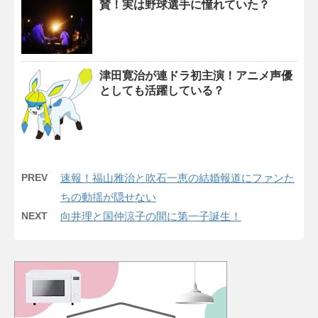
賛！実は野球選手に憧れていた？
津田寛治が連ドラ初主演！アニメ声優
としても活躍している？
PREV
速報！福山雅治と吹石一恵の結婚報道にファンた
ちの動揺が隠せない
NEXT
向井理と国仲涼子の間に第一子誕生！