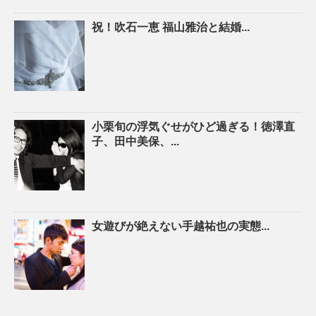
祝！吹石一恵 福山雅治と結婚...
小栗旬の浮気ぐせがひど過ぎる！徳澤直
子、田中美保、...
女遊びが絶えない手越祐也の実態...