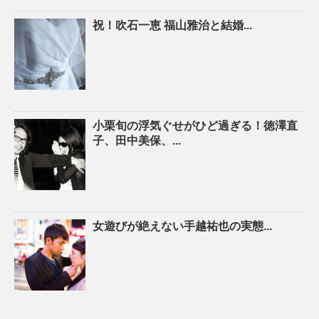
祝！吹石一恵 福山雅治と結婚...
小栗旬の浮気ぐせがひど過ぎる！徳澤直
子、田中美保、...
女遊びが絶えない手越祐也の実態...