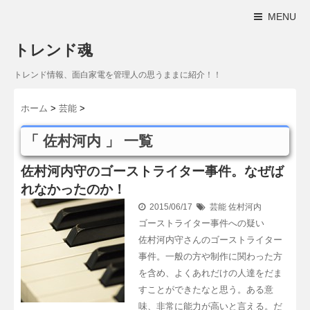
MENU
トレンド魂
トレンド情報、面白家電を管理人の思うままに紹介！！
ホーム
>
芸能
>
「 佐村河内 」 一覧
佐村河内守のゴーストライター事件。なぜば
れなかったのか！
2015/06/17
芸能
佐村河内
ゴーストライター事件への疑い
佐村河内守さんのゴーストライター
事件。一般の方や制作に関わった方
を含め、よくあれだけの人達をだま
すことができたなと思う。ある意
味、非常に能力が高いと言える。だ