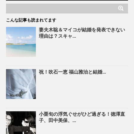
こんな記事も読まれてます
妻夫木聡＆マイコが結婚を発表できない
理由は？スキャ...
祝！吹石一恵 福山雅治と結婚...
小栗旬の浮気ぐせがひど過ぎる！徳澤直
子、田中美保、...