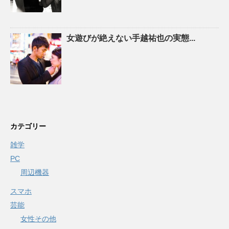
女遊びが絶えない手越祐也の実態...
カテゴリー
雑学
PC
周辺機器
スマホ
芸能
女性その他