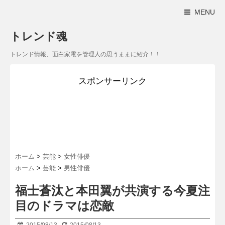
MENU
トレンド魂
トレンド情報、面白家電を管理人の思うままに紹介！！
スポンサーリンク
ホーム
>
芸能
>
女性俳優
ホーム
>
芸能
>
男性俳優
福士蒼汰と本田翼が共演する今夏注
目のドラマは恋敵