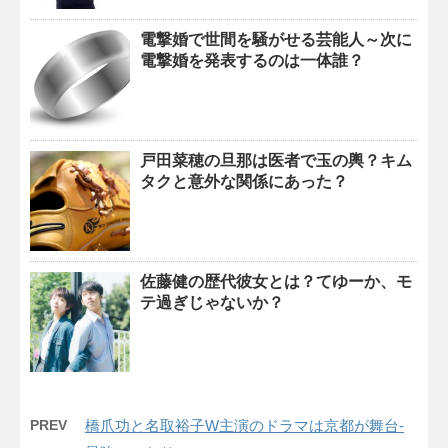
電撃婚で世間を騒がせる芸能人～次に
電撃婚を発表するのは一体誰？
戸田菜穂の旦那は医者で玉の輿？キム
タクと意外な関係にあった？
佐藤健の歴代彼女とは？てゆーか、モ
テ過ぎじゃないか？
PREV
橋爪功と名取裕子W主演のドラマは京都が舞台-