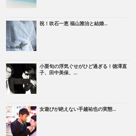
祝！吹石一恵 福山雅治と結婚...
小栗旬の浮気ぐせがひど過ぎる！徳澤直
子、田中美保、...
女遊びが絶えない手越祐也の実態...