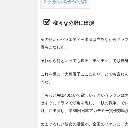
2
今後の大島優子の活躍
様々な分野に出演
そのせいかバラエティー出演は当然ながらドラマ
優もこなした。
それから何といっても映画「テケテケ」では自
これを機に「大島優子ここにあり」とでも言わんば
のだ。
「もっとAKB48にいて欲しい」というファンは
はすぐにドラマで頭角を現し、「銭の戦争」でレ
月」に出演し、第38回日本アカデミー賞優秀助
めまぐるしい彼女の活躍が、全国のファンに「大