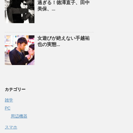
過ぎる！徳澤直子、田中
美保、...
女遊びが絶えない手越祐
也の実態...
カテゴリー
雑学
PC
周辺機器
スマホ