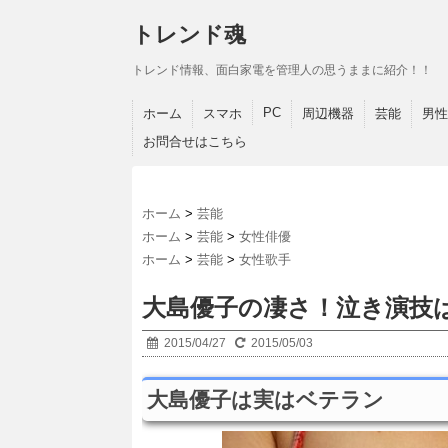
トレンド魂
トレンド情報、面白家電を管理人の思うままに紹介！！
PC
ホーム
スマホ
周辺機器
芸能
男性
お問合せはこちら
ホーム
>
芸能
ホーム
>
芸能
>
女性俳優
ホーム
>
芸能
>
女性歌手
大島優子の凄さ！泣き演技
2015/04/27
2015/05/03
大島優子は実はベテラン