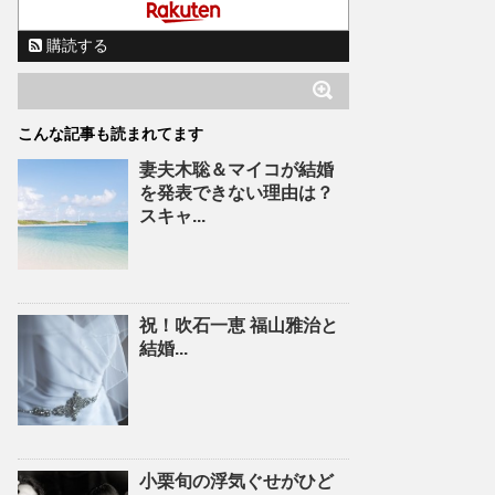
購読する
こんな記事も読まれてます
妻夫木聡＆マイコが結婚
を発表できない理由は？
スキャ...
祝！吹石一恵 福山雅治と
結婚...
小栗旬の浮気ぐせがひど