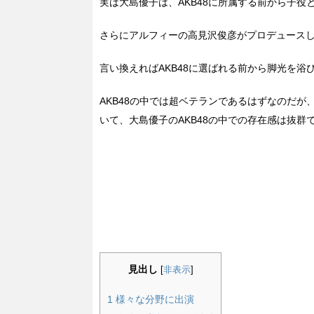
実は大島優子は、AKB48に所属する前から子役
さらにアルフィーの高見沢俊彦がプロデュースしたジ
言い換えればAKB48に選ばれる前から脚光を浴
AKB48の中では超ベテランであるはずなのだ
いて、大島優子のAKB48の中での存在感は抜群
見出し
[
非表示
]
1
様々な分野に出演