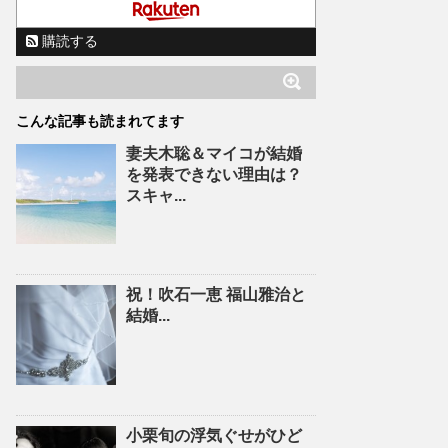
購読する
こんな記事も読まれてます
妻夫木聡＆マイコが結婚
を発表できない理由は？
スキャ...
祝！吹石一恵 福山雅治と
結婚...
小栗旬の浮気ぐせがひど