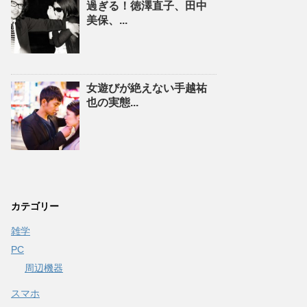
過ぎる！徳澤直子、田中
美保、...
女遊びが絶えない手越祐
也の実態...
カテゴリー
雑学
PC
周辺機器
スマホ