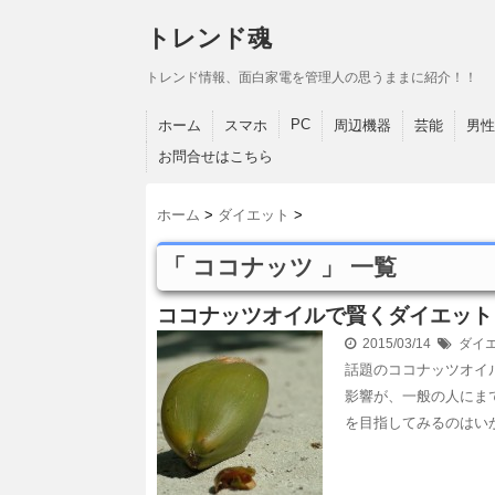
トレンド魂
トレンド情報、面白家電を管理人の思うままに紹介！！
PC
ホーム
スマホ
周辺機器
芸能
男性
お問合せはこちら
ホーム
>
ダイエット
>
「 ココナッツ 」 一覧
ココナッツオイルで賢くダイエット
2015/03/14
ダイ
話題のココナッツオイ
影響が、一般の人にま
を目指してみるのはい