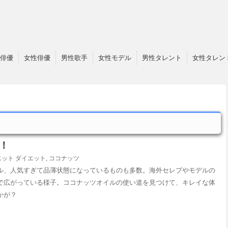
俳優
女性俳優
男性歌手
女性モデル
男性タレント
女性タレン
！
エット
ダイエット
,
ココナッツ
ル、人気すぎて品薄状態になっているものも多数。海外セレブやモデルの
で広がっている様子。ココナッツオイルの使い道を見つけて、キレイな体
かが？