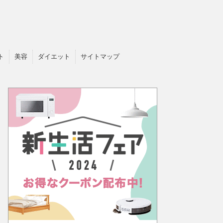
ト
美容
ダイエット
サイトマップ