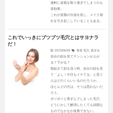
過剰に皮脂を取り過ぎてしまうのも
逆効果。
これが皮脂の分泌を促し、メイク崩
れを引き起こしていることもある。
これでいっきにブツブツ毛穴とはサヨナラ
だ！
2015/06/28
美容
毛穴
,
黒ずみ
自分の顔を見てテンションが上が
る？下がる？
朝起きて顔を洗う時、自分の顔を見
て「よし！今日もイケてる」と思う
人はどのくらいいるのだろうか。
ほとんどの方は、そうは思わないだ
ろう。
ボツボツと黒ずんでしまった毛穴、
どうにかして解消したくても頑固な
ものでなかなか改善できない。