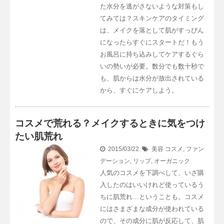
た水分を逃がさないような対策もし
てみては？スキンケアのタイミング
は、メイクを落として肌がすっぴん
になったらすぐにスタートだ！もう
お風呂に持ち込みしてケアするぐら
いの勢いが必要。数分でも数十秒で
も、肌からは水分が放出されている
から、すぐにケアしよう。
コスメで荒れる？メイクするときに気をつけ
たい肌荒れ
2015/03/22
美容
コスメ
,
ファン
デーション
,
リップ
,
オーガニック
人気のコスメを下調べして、いざ購
入したのはいいけれど使っているう
ちに肌荒れ…ということも。コスメ
にはさまざまな成分が使われている
ので、その成分に肌が反応して、肌