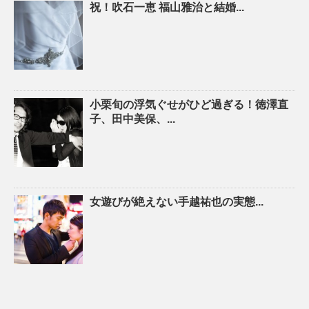
祝！吹石一恵 福山雅治と結婚...
小栗旬の浮気ぐせがひど過ぎる！徳澤直
子、田中美保、...
女遊びが絶えない手越祐也の実態...