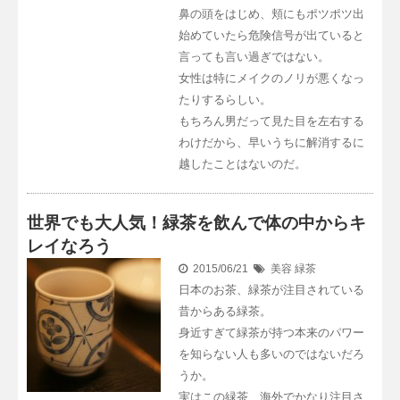
鼻の頭をはじめ、頬にもポツポツ出
始めていたら危険信号が出ていると
言っても言い過ぎではない。
女性は特にメイクのノリが悪くなっ
たりするらしい。
もちろん男だって見た目を左右する
わけだから、早いうちに解消するに
越したことはないのだ。
世界でも大人気！緑茶を飲んで体の中からキ
レイなろう
2015/06/21
美容
緑茶
日本のお茶、緑茶が注目されている
昔からある緑茶。
身近すぎて緑茶が持つ本来のパワー
を知らない人も多いのではないだろ
うか。
実はこの緑茶、海外でかなり注目さ