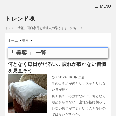
MENU
トレンド魂
トレンド情報、面白家電を管理人の思うままに紹介！！
ホーム
>
美容
>
「 美容 」 一覧
何となく毎日がだるい…疲れが取れない習慣
を見直そう
2015/07/16
美容
朝の目覚めが何となくスッキリしな
い日が続く…
良く寝ているはずなのに、何となく
朝起きられない、疲れが抜け切って
いない感じがするという人も多いの
ではないだろうか。