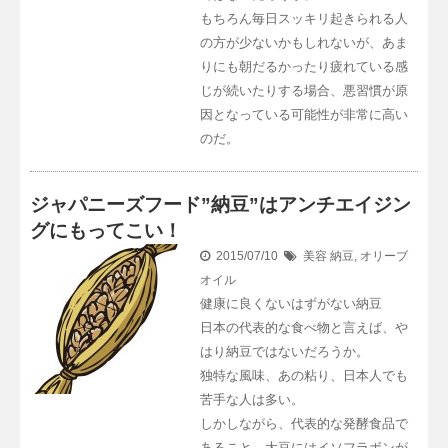
もちろん毎日スッキリ起きられる人
の方が少ないかもしれないが、あま
りにも朝だるかったり疲れている感
じが続いたりする場合、悪習慣が原
因となっている可能性が非常に高い
のだ。
ジャパニーズフード”納豆”はアンチエイジン
グにもってこい！
2015/07/10
美容
納豆
,
オリーブ
オイル
健康に良くないはずがない納豆
日本の代表的な食べ物と言えば、や
はり納豆ではないだろうか。
独特な風味、あの粘り、日本人でも
苦手な人は多い。
しかしながら、代表的な発酵食品で
あること、大豆にはイソフラボンが