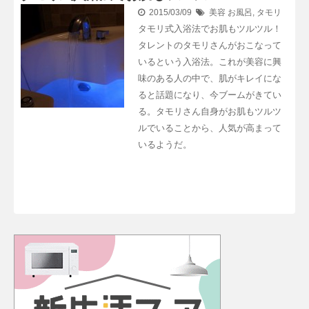
2015/03/09
美容
お風呂
,
タモリ
タモリ式入浴法でお肌もツルツル！
タレントのタモリさんがおこなって
いるという入浴法。これが美容に興
味のある人の中で、肌がキレイにな
ると話題になり、今ブームがきてい
る。タモリさん自身がお肌もツルツ
ルでいることから、人気が高まって
いるようだ。