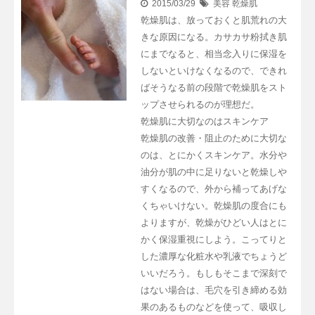
2015/03/29
美容
乾燥肌
乾燥肌は、放っておくと肌荒れの大
きな原因になる。カサカサ粉拭き肌
にまでなると、相当念入りに保湿を
しないといけなくなるので、できれ
ばそうなる前の段階で乾燥肌をスト
ップさせられるのが理想だ。
乾燥肌に大切なのはスキンケア
乾燥肌の改善・阻止のために大切な
のは、とにかくスキンケア。水分や
油分が肌の中に足りないと乾燥しや
すくなるので、外から補ってあげな
くちゃいけない。乾燥肌の度合にも
よりますが、乾燥がひどい人はとに
かく保湿重視にしよう。こってりと
した濃厚な化粧水や乳液でちょうど
いいだろう。もしもそこまで深刻で
はない場合は、毛穴を引き締める効
果のあるものなどを使って、吸収し