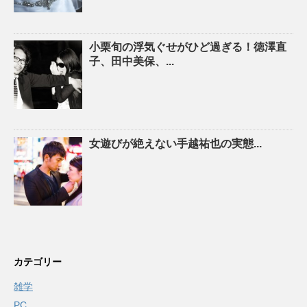
小栗旬の浮気ぐせがひど過ぎる！徳澤直
子、田中美保、...
女遊びが絶えない手越祐也の実態...
カテゴリー
雑学
PC