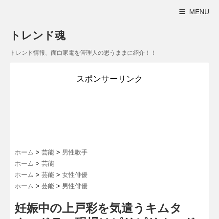
MENU
トレンド魂
トレンド情報、面白家電を管理人の思うままに紹介！！
スポンサーリンク
ホーム
>
芸能
>
男性歌手
ホーム
>
芸能
ホーム
>
芸能
>
女性俳優
ホーム
>
芸能
>
男性俳優
妊娠中の上戸彩を気遣うキムタ