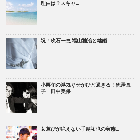
理由は？スキャ...
祝！吹石一恵 福山雅治と結婚...
小栗旬の浮気ぐせがひど過ぎる！徳澤直
子、田中美保、...
女遊びが絶えない手越祐也の実態...