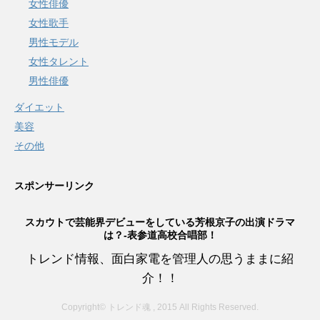
女性俳優
女性歌手
男性モデル
女性タレント
男性俳優
ダイエット
美容
その他
スポンサーリンク
スカウトで芸能界デビューをしている芳根京子の出演ドラマ
は？-表参道高校合唱部！
トレンド情報、面白家電を管理人の思うままに紹
介！！
Copyright© トレンド魂 , 2015 All Rights Reserved.