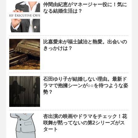
仲間由紀恵がマネージャー役に！気に
なる結婚生活は？
比嘉愛未が福士誠治と熱愛。出会いの
きっかけは？
石田ゆり子が結婚しない理由。最新ド
ラマで抱擁シーンが○○を待つような姿
勢？
杏出演の映画やドラマをチェック！花
咲舞が黙ってないの第2シリーズがス
タート